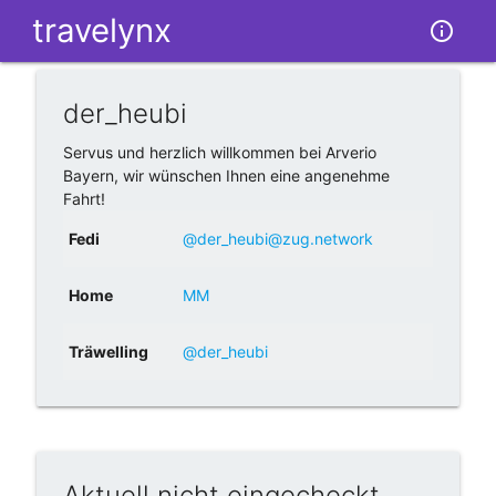
tr
av
e
ly
nx
info_outline
der_heubi
Servus und herzlich willkommen bei Arverio
Bayern, wir wünschen Ihnen eine angenehme
Fahrt!
Fedi
@der_heubi@zug.network
Home
MM
Träwelling
@der_heubi
Aktuell nicht eingecheckt