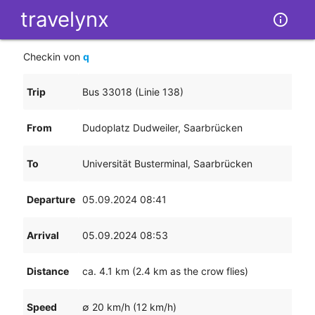
tr
av
e
ly
nx
info_outline
Checkin von
q
Trip
Bus 33018 (Linie 138)
From
Dudoplatz Dudweiler, Saarbrücken
To
Universität Busterminal, Saarbrücken
Departure
05.09.2024 08:41
Arrival
05.09.2024 08:53
Distance
ca. 4.1 km (2.4 km as the crow flies)
Speed
∅ 20 km/h (12 km/h)